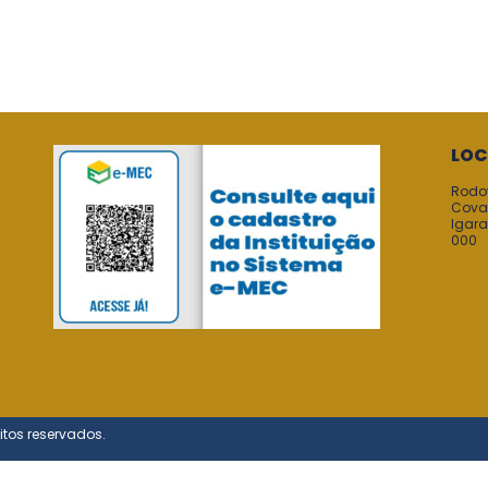
LOC
Rodo
Covas
Igara
000
itos reservados.