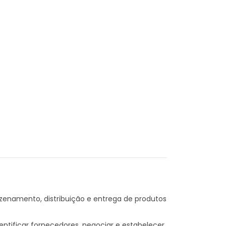
azenamento, distribuição e entrega de produtos
entificar fornecedores, negociar e estabelecer