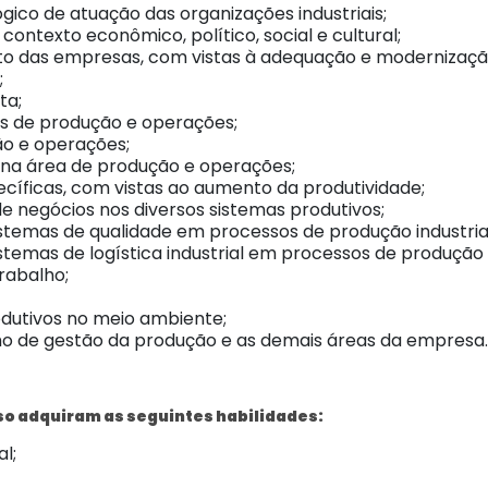
co de atuação das organizações industriais;
contexto econômico, político, social e cultural;
to das empresas, com vistas à adequação e modernizaçã
;
ta;
os de produção e operações;
ão e operações;
 na área de produção e operações;
ecíficas, com vistas ao aumento da produtividade;
de negócios nos diversos sistemas produtivos;
sistemas de qualidade em processos de produção industria
istemas de logística industrial em processos de produção i
rabalho;
odutivos no meio ambiente;
ho de gestão da produção e as demais áreas da empresa.
so adquiram as seguintes habilidades:
l;