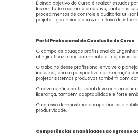
É ainda objetivo do Curso é realizar estudos 
los em todo o sistema produtivo, tanto nos se
procedimentos de controle e auditoria; utiliz
projetos; gerenciar e otimizar o fluxo de info
Perfil Profissional
de Conclusão de Curso
O campo de atuação profissional do Engenheir
atingir eficaz e eficientemente os objetivos s
O trabalho desse profissional envolve o plan
industrial, com a perspectiva de integração d
projetar sistemas produtivos também com con
O novo cenário profissional deve contemplar a
liderança, também adaptabilidade e forte em
O egresso demonstrará competências e habilida
produtividade.
Competências e habilidades do egresso d