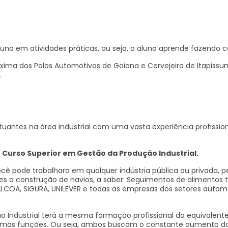
aluno em atividades práticas, ou seja, o aluno aprende fazendo
óxima dos Polos Automotivos de Goiana e Cervejeiro de Itapissu
.
s atuantes na área industrial com uma vasta experiência profi
 Curso Superior em Gestão da Produção Industrial.
ocê pode trabalhara em qualquer indústria pública ou privada, 
tes a construção de navios, a saber: Seguimentos de alimentos 
COA, SIGURA, UNILEVER e todas as empresas dos setores automo
 Industrial terá a mesma formação profissional da equivalente
mas funções. Ou seja, ambos buscam o constante aumento da p