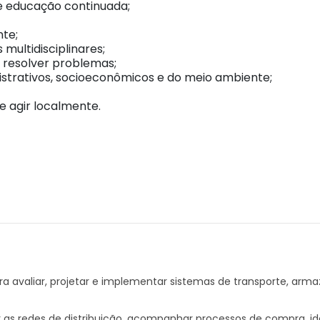
e educação continuada;
nte;
multidisciplinares;
e resolver problemas;
trativos, socioeconômicos e do meio ambiente;
 agir localmente.
ara avaliar, projetar e implementar sistemas de transporte, arm
ar as redes de distribuição, acompanhar processos de compra, id