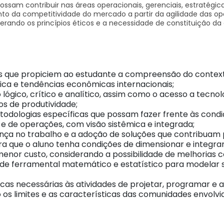
ossam contribuir nas áreas operacionais, gerenciais, estratégi
ento da competitividade do mercado a partir da agilidade das 
erando os princípios éticos e a necessidade de constituição da 
cas que propiciem ao estudante a compreensão do context
mica e tendências econômicas internacionais;
io lógico, crítico e analítico, assim como o acesso a tec
s de produtividade;
odologias específicas que possam fazer frente às condi
 de operações, com visão sistêmica e integrada;
nça no trabalho e a adoção de soluções que contribuam
a que o aluno tenha condições de dimensionar e integrar 
 menor custo, considerando a possibilidade de melhorias c
 de ferramental matemático e estatístico para modelar s
cas necessárias às atividades de projetar, programar e 
os limites e as características das comunidades envolvi