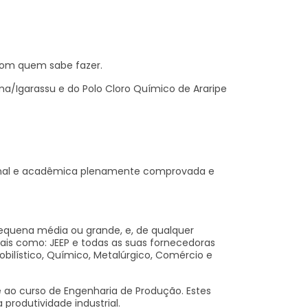
 com quem sabe fazer.
ma/Igarassu e do Polo Cloro Químico de Araripe
ssional e acadêmica plenamente comprovada e
pequena média ou grande, e, de qualquer
tais como: JEEP e todas as suas fornecedoras
bilístico, Químico, Metalúrgico, Comércio e
 ao curso de Engenharia de Produção. Estes
rodutividade industrial.