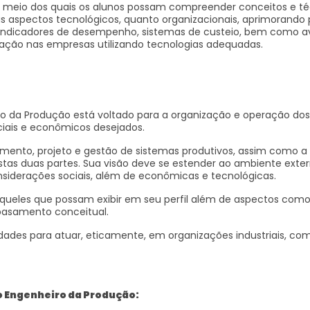
por meio dos quais os alunos possam compreender conceitos e t
us aspectos tecnológicos, quanto organizacionais, aprimorando
ar indicadores de desempenho, sistemas de custeio, bem como av
rmação nas empresas utilizando tecnologias adequadas.
o da Produção está voltado para a organização e operação dos
ociais e econômicos desejados.
ejamento, projeto e gestão de sistemas produtivos, assim como
estas duas partes. Sua visão deve se estender ao ambiente exte
siderações sociais, além de econômicas e tecnológicas.
queles que possam exibir em seu perfil além de aspectos como i
basamento conceitual.
des para atuar, eticamente, em organizações industriais, com
o Engenheiro da Produção: